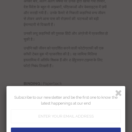
अनेकों बार
,
अलग अलग विषयों पर उनके द्वारा खींची गयी तस्वीरें
,
देश विदेश के बहुत से अख़बारों
,
पत्रिकाओं और वेबसाइट्स में छपी
और सराही गयी हैं। उनके कैमरे से निकली कहानियां वन्य जीवन
से लेकर अपने आस पास की रोज़मर्रा की
घटनाओं को बड़ी
ईमानदारी से दिखाती हैं।
उनकी लघु कहानियों की पुस्तक हिंदी और अंग्रेजी में प्रकाशित हो
चुकी है।
उन्होंने पक्षी जीवन को प्रदर्शित करने वाली फोटोग्राफी
की
एक
कॉफी टेबल बुक भी प्रकाशित की है। वह जामिया मिलिया
इस्लामिया में
अतिथि
शिक्षक
हैं और
द हिंदुस्तान टाइम्स
के लिए
फोटो निबंध लिखती हैं।
BINDING :
Paperback
SIZE:
140 mm x 215 mm
Subscribe to our newsletter and be the first one to know the
PAGES:
100
latest happenings at our end
In Stock
Availabilty:
Rs. 290.00