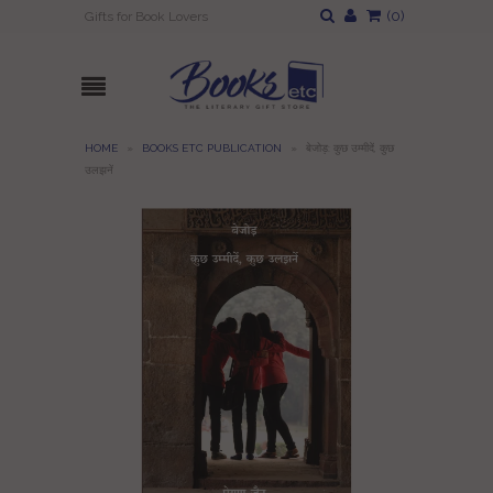
(
0
)
Gifts for Book Lovers
HOME
»
BOOKS ETC PUBLICATION
»
बेजोड़: कुछ उम्मीदें, कुछ
उलझनें